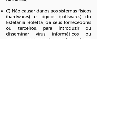
C) Não causar danos aos sistemas físicos
(hardwares) e lógicos (softwares) do
Estefânia Boletta, de seus fornecedores
ou terceiros, para introduzir ou
disseminar vírus informáticos ou
quaisquer outros sistemas de hardware
ou software que sejam capazes de
causar danos anteriormente
mencionados.
Mais informações
Esperemos que esteja esclarecido e,
como mencionado anteriormente, se
houver algo que você não tem certeza
se precisa ou não, geralmente é mais
seguro deixar os cookies ativados, caso
interaja com um dos recursos que você
usa em nosso site.
Voltar